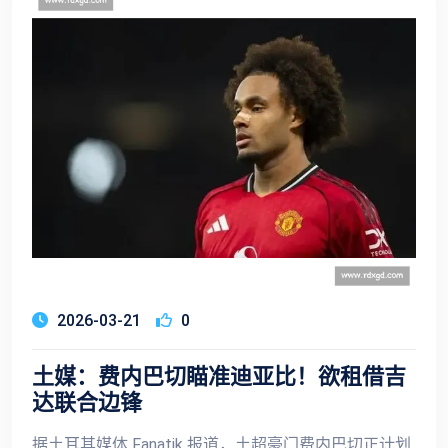
2026-03-21
0
土媒：费内巴切瞄准迪亚比！欲租借吉
达联合边锋
据土耳其媒体 Fanatik 报道，土超豪门费内巴切正计划