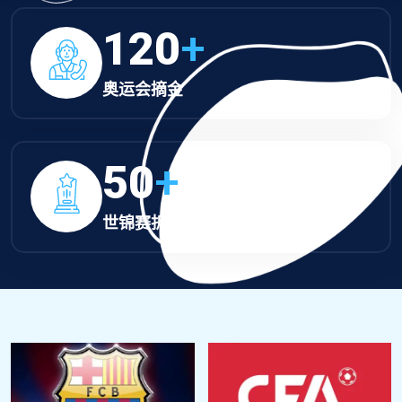
120
+
奥运会摘金
50
+
世锦赛折桂