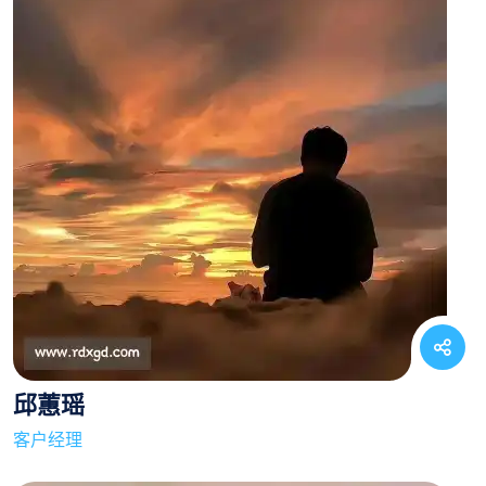
邱蕙瑶
客户经理